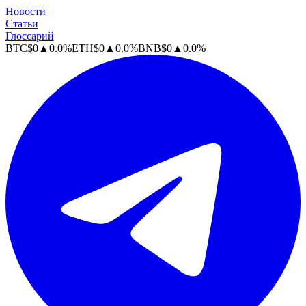
Новости
Статьи
Глоссарий
BTC
$
0
▲
0.0
%
ETH
$
0
▲
0.0
%
BNB
$
0
▲
0.0
%