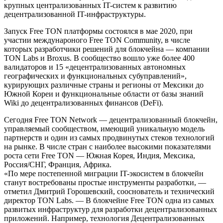
крупных централизованных IT-систем к развитию
децентрализованной IT-инфраструктуры.
Запуск Free TON платформы состоялся в мае 2020, при
участии междунароного Free TON Community, в числе
которых разработчики решений для блокчейна — компании
TON Labs и Broxus. В сообщество вошло уже более 400
валидаторов и 15 «децентрализованных автономных
географических и функциональных субуправлений»,
курирующих различные страны и регионы от Мексики до
Южной Кореи и функциональные области от базы знаний
Wiki до децентрализованных финансов (DeFi).
Сегодня Free TON Network — децентрализованный блокчейн,
управляемый сообществом, имеющий уникальную модель
партнерств и один из самых продвинутых стеков технологий
на рынке. В числе стран с наиболее высокими показателями
роста сети Free TON — Южная Корея, Индия, Мексика,
Россия/СНГ, Франция, Африка.
«По мере постепенной миграции IT-экосистем в блокчейн
станут востребованы простые инструменты разработки, —
отметил Дмитрий Горошевский, сооснователь и технический
директор TON Labs. — В блокчейне Free TON одна из самых
развитых инфраструктур для разработки децентрализованных
приложений. Например, технология Децентрализованных