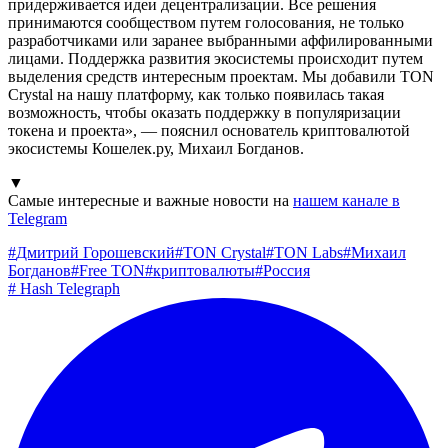
придерживается идеи децентрализации. Все решения
принимаются сообществом путем голосования, не только
разработчиками или заранее выбранными аффилированными
лицами. Поддержка развития экосистемы происходит путем
выделения средств интересным проектам. Мы добавили TON
Crystal на нашу платформу, как только появилась такая
возможность, чтобы оказать поддержку в популяризации
токена и проекта», — пояснил основатель криптовалютой
экосистемы Кошелек.ру, Михаил Богданов.
▼
Самые интересные и важные новости на
нашем канале в
Telegram
#
Дмитрий Горошевский
#
TON Crystal
#
TON Labs
#
Михаил
Богданов
#
Free TON
#
криптовалюты
#
Россия
#
Hash Telegraph