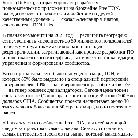
Ботов (DeBots), которая упрощает разработку
пользовательских приложений на блокчейне Free TON,
выводя пользовательское взаимодействие на другой
качественный уровень», — сказал Александр Филатов,
сооснователь TON Labs.
В планах комьюнити на 2021 год — расширить географию
сети, увеличить численность до 50 миллионов пользователей
по всему миру, а также активно развивать идею
децентрализации, затрагивающей как процесс разработки ПО
и пользовательского интерфейса, так и все уровни валидации,
управления и формирования сообщества.
Всего при запуске сети было выпущено 5 млрд TON, из
которых 85% было выделено на специальный партнерский
гивер-кошелек, 10% — на гивер-кошелек разработчиков, 5%
— на гивер-кошелек для валидаторов. Сегодня цена токена
составляет около 0,5 доллара, с капитализацией около 200 млн
долларов США. Сообщество проекта насчитывает около 30
тысяч человек более чем в 50 странах мира, и оно постоянно
растет.
«Являясь частью сообщества Free TON, мы всей командой
следим за проектом с самого начала. Сейчас, это один из
самых интересных проектов на рынке, который максимально