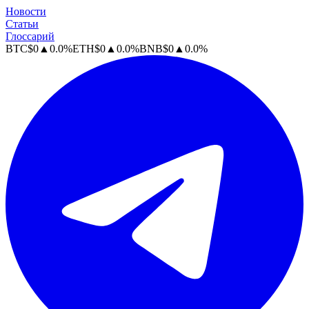
Новости
Статьи
Глоссарий
BTC
$
0
▲
0.0
%
ETH
$
0
▲
0.0
%
BNB
$
0
▲
0.0
%