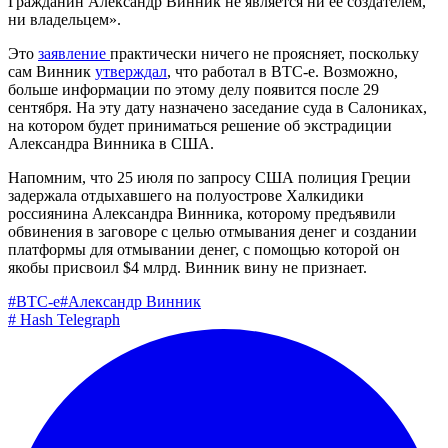
Гражданин Александр Винник не является ни её создателем,
ни владельцем».
Это
заявление
практически ничего не проясняет, поскольку
сам Винник
утверждал
, что работал в BTC-e. Возможно,
больше информации по этому делу появится после 29
сентября. На эту дату назначено заседание суда в Салониках,
на котором будет приниматься решение об экстрадиции
Александра Винника в США.
Напомним, что 25 июля по запросу США полиция Греции
задержала отдыхавшего на полуострове Халкидики
россиянина Александра Винника, которому предъявили
обвинения в заговоре с целью отмывания денег и создании
платформы для отмывании денег, с помощью которой он
якобы присвоил $4 млрд. Винник вину не признает.
#
BTC-e
#
Александр Винник
#
Hash Telegraph