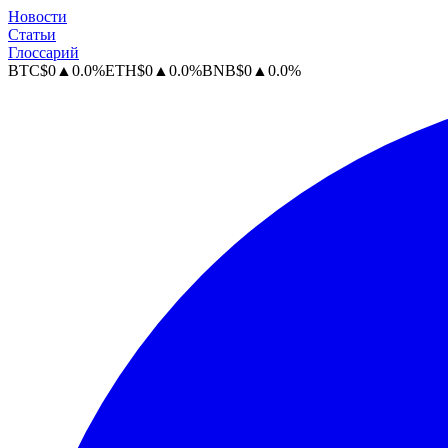
Новости
Статьи
Глоссарий
BTC
$
0
▲
0.0
%
ETH
$
0
▲
0.0
%
BNB
$
0
▲
0.0
%