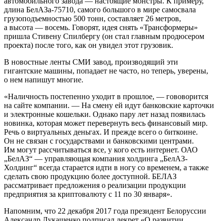
автомобильного завода — настоящие монстры. К примеру,
длина БелАЗа-75710, самого большого в мире самосвала
грузоподъемностью 500 тонн, составляет 26 метров,
а высота — восемь. Говорят, идея снять «Трансформеры»
пришла Стивену Спилбергу (он стал главным продюсером
проекта) после того, как он увидел этот грузовик.
В новостные ленты СМИ завод, производящий эти
гигантские машины, попадает не часто, но теперь, уверены,
о нем напишут многие.
«Наличность постепенно уходит в прошлое, — гововорится
на сайте компании. — На смену ей идут банковские карточки
и электронные кошельки. Однако пару лет назад появилась
новинка, которая может перевернуть весь финансовый мир.
Речь о виртуальных деньгах. И прежде всего о биткоине.
Он не связан с государствами и банковскими центрами.
Им могут рассчитываться все, у кого есть интернет. ОАО
„БелАЗ“ — управляющая компания холдинга „БелАЗ-
Холдинг“ всегда старается идти в ногу со временем, а также
сделать свою продукцию более доступной. БЕЛАЗ
рассматривает предложения о реализации продукции
предприятия за криптовалюту с 11 по 30 января».
Напомним, что 22 декабря 2017 года президент Белоруссии
Александр Лукашенко подписал декрет «О развитии