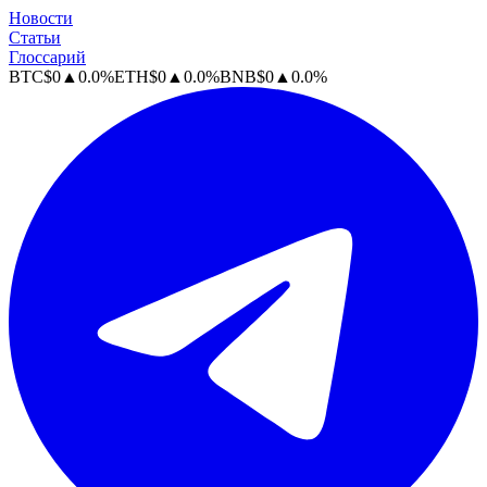
Новости
Статьи
Глоссарий
BTC
$
0
▲
0.0
%
ETH
$
0
▲
0.0
%
BNB
$
0
▲
0.0
%