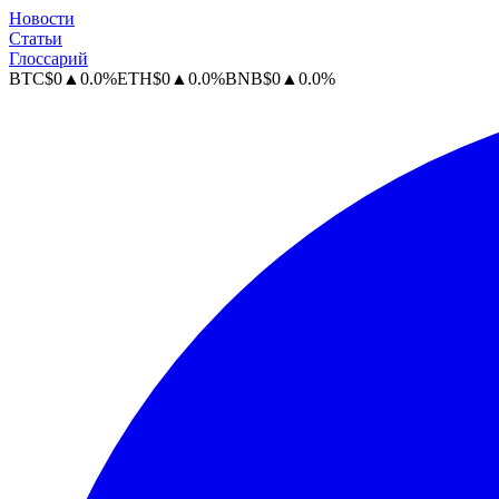
Новости
Статьи
Глоссарий
BTC
$
0
▲
0.0
%
ETH
$
0
▲
0.0
%
BNB
$
0
▲
0.0
%