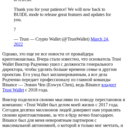
Thank you for your patience! We will now back to
BUIDL mode to release great features and updates for
you.
?
— Trust — Crypto Wallet (@TrustWallet)
March 24,
2022
Однако, это еще не все новости от провайдера
криптокошелька. Вчера стало известно, что основатель Trust
Wallet Виктор Радченко ушел с должности генерального
директора, чтобы уделять больше времени семье и другим
проектам. Его уход был запланированным, а все дела
Родченко передает профессионалу из главной команды
Binance — Эовин Чен (Eowyn Chen), ведь Binance
владеет
Trust Wallet
с 2018 года.
Виктор поделился своими мыслями по поводу перестановок в
компании: «Trust Wallet был делом моей жизни с 2017 года.
Сегодня десятки миллионов людей доверяют нам управлять
своими криптоактивами, за что я буду вечно благодарен.
Binance был для меня невероятным партнером с
максимальной автономией, о которой я только мог мечтать, и