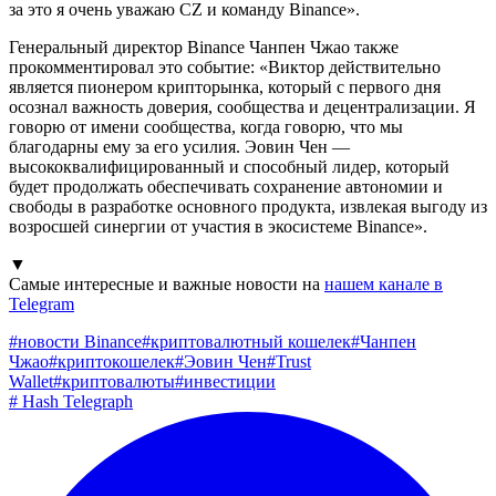
за это я очень уважаю CZ и команду Binance».
Генеральный директор Binance Чанпен Чжао также
прокомментировал это событие: «Виктор действительно
является пионером крипторынка, который с первого дня
осознал важность доверия, сообщества и децентрализации. Я
говорю от имени сообщества, когда говорю, что мы
благодарны ему за его усилия. Эовин Чен —
высококвалифицированный и способный лидер, который
будет продолжать обеспечивать сохранение автономии и
свободы в разработке основного продукта, извлекая выгоду из
возросшей синергии от участия в экосистеме Binance».
▼
Самые интересные и важные новости на
нашем канале в
Telegram
#
новости Binance
#
криптовалютный кошелек
#
Чанпен
Чжао
#
криптокошелек
#
Эовин Чен
#
Trust
Wallet
#
криптовалюты
#
инвестиции
#
Hash Telegraph