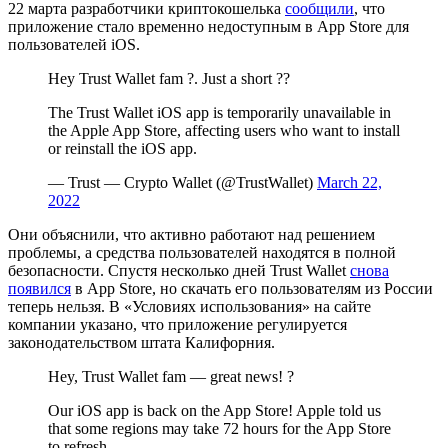
22 марта разработчики криптокошелька
сообщили
, что
приложение стало временно недоступным в App Store для
пользователей iOS.
Hey Trust Wallet fam ?. Just a short ??
The Trust Wallet iOS app is temporarily unavailable in
the Apple App Store, affecting users who want to install
or reinstall the iOS app.
— Trust — Crypto Wallet (@TrustWallet)
March 22,
2022
Они объяснили, что активно работают над решением
проблемы, а средства пользователей находятся в полной
безопасности. Спустя несколько дней Trust Wallet
снова
появился
в App Store, но скачать его пользователям из России
теперь нельзя. В «Условиях использования» на сайте
компании указано, что приложение регулируется
законодательством штата Калифорния.
Hey, Trust Wallet fam — great news! ?
Our iOS app is back on the App Store! Apple told us
that some regions may take 72 hours for the App Store
to refresh.