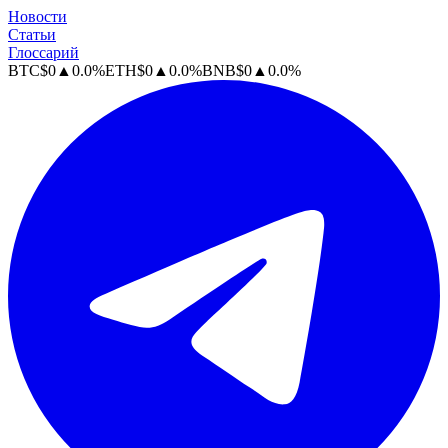
Новости
Статьи
Глоссарий
BTC
$
0
▲
0.0
%
ETH
$
0
▲
0.0
%
BNB
$
0
▲
0.0
%