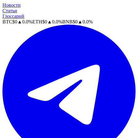
Новости
Статьи
Глоссарий
BTC
$
0
▲
0.0
%
ETH
$
0
▲
0.0
%
BNB
$
0
▲
0.0
%