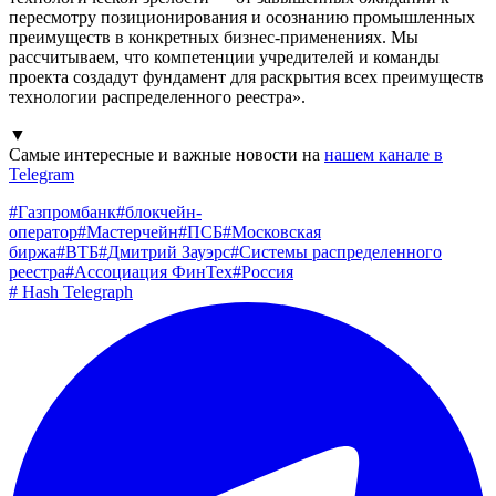
пересмотру позиционирования и осознанию промышленных
преимуществ в конкретных бизнес-применениях. Мы
рассчитываем, что компетенции учредителей и команды
проекта создадут фундамент для раскрытия всех преимуществ
технологии распределенного реестра».
▼
Самые интересные и важные новости на
нашем канале в
Telegram
#
Газпромбанк
#
блокчейн-
оператор
#
Мастерчейн
#
ПСБ
#
Московская
биржа
#
ВТБ
#
Дмитрий Зауэрс
#
Системы распределенного
реестра
#
Ассоциация ФинТех
#
Россия
#
Hash Telegraph