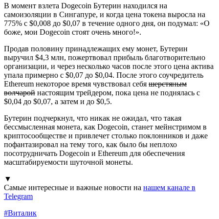
В момент взлета Dogecoin Бутерин находился на
самоизоляции в Сингапуре, и когда цена токена выросла на
775% с $0,008 до $0,07 в течение одного дня, он подумал: «О
боже, мои Dogecoin стоят очень много!».
Продав половину принадлежащих ему монет, Бутерин
выручил $4,3 млн, пожертвовал прибыль благотворительно
организации, и через несколько часов после этого цена актива
упала примерно с $0,07 до $0,04. После этого соучредитель
Ethereum некоторое время чувствовал себя
шерстяным
волчарой
настоящим трейдером, пока цена не поднялась с
$0,04 до $0,07, а затем и до $0,5.
Бутерин подчеркнул, что никак не ожидал, что такая
бессмысленная монета, как Dogecoin, станет мейнстримом в
криптосообществе и привлечет столько поклонников и даже
пофантазировал на тему того, как было бы неплохо
посотрудничать Dogecoin и Ethereum для обеспечения
масштабируемости шуточной монеты.
▼
Самые интересные и важные новости на
нашем канале в
Telegram
#
Виталик