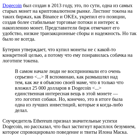
Dogecoin
был создан в 2013 году, это, по сути, одна из самых
старых монет на криптовалютном рынке. Листинг токена на
таких биржах, как Binance и OKEx, укрепил его позиции,
создав более стабильные торговые потоки и интерес к
накоплению монет. Представители бирж отмечают его
удобство, низкие транзакционные сборы и надежность. Но так
было не всегда.
Бутерин утверждает, что купил монеты не с какой-то
конкретной целью, а потому что ему понравилась собачка на
логотипе токена.
В самом начале люди не воспринимали его очень
серьезно <...> Я вспоминаю, как размышлял над
тем, как же я объясню своей маме, что я только что
вложил 25 000 долларов в Dogecoin <...>
единственная интересная вещь в этой монете —
это логотип собаки. Но, конечно, это в итоге была
одна из лучших инвестиций, которые я когда-либо
делал.
Соучредитель Ethereum признал значительные успехи
Dogecoin, но рассказал, что был застигнут врасплох безумием,
которое спровоцировало поведение и твиты Илона Маска.