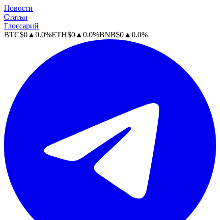
Новости
Статьи
Глоссарий
BTC
$
0
▲
0.0
%
ETH
$
0
▲
0.0
%
BNB
$
0
▲
0.0
%