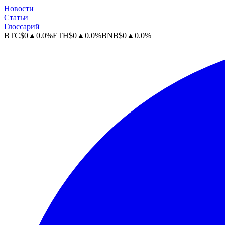
Новости
Статьи
Глоссарий
BTC
$
0
▲
0.0
%
ETH
$
0
▲
0.0
%
BNB
$
0
▲
0.0
%