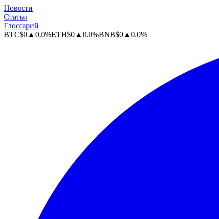
Новости
Статьи
Глоссарий
BTC
$
0
▲
0.0
%
ETH
$
0
▲
0.0
%
BNB
$
0
▲
0.0
%