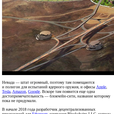
Невада — штат огромный, поэтому там помещаются
и полигон для испытаний ядерного оружия, и офисы
Apple
,
Tesla
,
Amazon
,
Google
. Вскоре там появится еще одна
достопримечательность — блокчейн-сити, название которому
пока не придумали.
В начале 2018 года разработчик децентрализованных
приложений для
Ethereum,
компания Blockchains LLC, купила