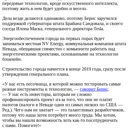
передовые технологии, вроде искусственного интеллекта,
поэтому жить в нем будет удобно и весело.
Дела везде делаются одинаково, поэтому Бернс заручился
поддержкой губернатора штата Брайана Сандовала, и своего
соседа Илона Маска, генерального директора Tesla.
Энергообеспечением города на первых порах будет
заниматься местная NV Energy, коммунальная компания штата
Невада, обещавшая совместно с комьюнити работать над
энергетическими проектами, основанными на технологии
блокчейн.
Строительство города начнется в конце 2019 года, сразу после
утверждения генерального плана.
«У нас есть песочница, в которой можно тестировать самые
разные инструменты и технологии, —
говорит Бернс
.
— У нас есть инвесторы, которым не сложно
профинансировать проект из-за того, что они не платят
налогов (налоги в Неваде одни из самых низких по США —
Ред.). Чего нам не хватает — это талантливых разработчиков,
потому что наша затея потребует много труда. Мы хотим,
чтобы вы нашли возможность хоть как-то посотрудничать
с нами. Помогите!»