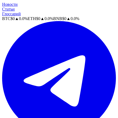
Новости
Статьи
Глоссарий
BTC
$
0
▲
0.0
%
ETH
$
0
▲
0.0
%
BNB
$
0
▲
0.0
%