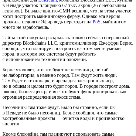
в Неваде участок площадью 67 тыс. акров (26 с небольшим
гектаров). Вначале крипто-СМИ решили, что на этом участке
хотят построить майнинговую ферму. Однако эта версия
прожила недолго: Эфир ведь переходит на
PoS
, майнингом
много не заработаешь.
Тайна этой покупки раскрылась только сейчас: генеральный
директор Blockchains LLC, криптомиллионер Джеффри Бернс,
сообщил, что планирует построить на этом месте умный
город, в котором все системы будут работать
с использованием технологии блокчейн.
Бернс уточняет, что это будет не песочница, не хаб,
не лаборатория, а именно город. Там будут жить люди.
Там будет и технопарк, и арена для электронных игр,
но в общем и целом это будет город. В городе построят дома,
школы, бизнес-центр, и все это будет функционировать как
огромная распределенная экосистема.
Песочницы там тоже будут. Было бы странно, если бы
в Неваде не было песочниц. Бернс сообщил, что самые
востребованные проекты — очистка воды и производство
энергии.
Кроме блокчейна там планируют использовать самые