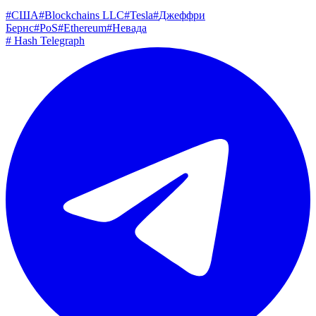
#
США
#
Blockchains LLC
#
Tesla
#
Джеффри
Бернс
#
PoS
#
Ethereum
#
Невада
#
Hash Telegraph