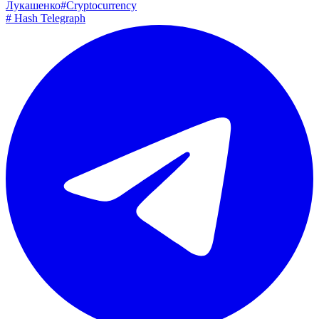
Лукашенко
#
Cryptocurrency
#
Hash Telegraph