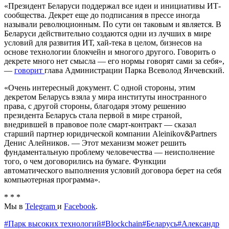
«Президент Беларуси поддержал все идеи и инициативы ИТ-
сообщества. Декрет еще до подписания в прессе иногда
называли революционным. По сути он таковым и является. В
Беларуси действительно создаются одни из лучших в мире
условий для развития ИТ, хай-тека в целом, бизнесов на
основе технологии блокчейн и многого другого. Говорить о
декрете много нет смысла — его нормы говорят сами за себя»,
—
говорит
глава Администрации Парка Всеволод Янчевский.
«Очень интересный документ. С одной стороны, этим
декретом Беларусь взяла у мира институты иностранного
права, с другой стороны, благодаря этому решению
президента Беларусь стала первой в мире страной,
внедрившей в правовое поле смарт-контракт — сказал
старший партнер юридической компании Aleinikov&Partners
Денис Алейников. — Этот механизм может решить
фундаментальную проблему человечества — неисполнение
того, о чем договорились на бумаге. Функции
автоматического выполнения условий договора берет на себя
компьютерная программа».
* * *
Мы в
Telegram
и
Facebook
.
#
Парк высоких технологий
#
Blockchain
#
Беларусь
#
Александр