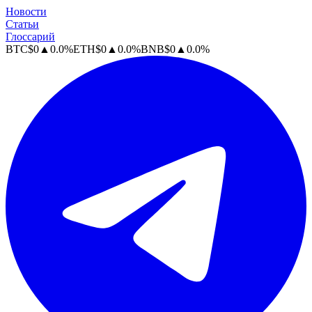
Новости
Статьи
Глоссарий
BTC
$
0
▲
0.0
%
ETH
$
0
▲
0.0
%
BNB
$
0
▲
0.0
%