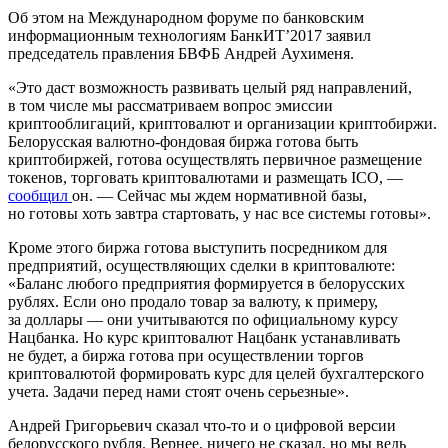
Об этом на Международном форуме по банковским
информационным технологиям БанкИТ’2017 заявил
председатель правления БВФБ Андрей Аухименя.
«Это даст возможность развивать целый ряд направлений,
в том числе мы рассматриваем вопрос эмиссии
криптооблигаций, криптовалют и организации криптобиржи.
Белорусская валютно-фондовая биржа готова быть
криптобиржей, готова осуществлять первичное размещение
токенов, торговать криптовалютами и размещать ICO, —
сообщил
он. — Сейчас мы ждем нормативной базы,
но готовы хоть завтра стартовать, у нас все системы готовы».
Кроме этого биржа готова выступить посредником для
предприятий, осуществляющих сделки в криптовалюте:
«Баланс любого предприятия формируется в белорусских
рублях. Если оно продало товар за валюту, к примеру,
за доллары — они учитываются по официальному курсу
Нацбанка. Но курс криптовалют Нацбанк устанавливать
не будет, а биржа готова при осуществлении торгов
криптовалютой формировать курс для целей бухгалтерского
учета. Задачи перед нами стоят очень серьезные».
Андрей Григорьевич сказал что-то и о цифровой версии
белорусского рубля. Вернее, ничего не сказал, но мы ведь