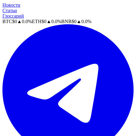
Новости
Статьи
Глоссарий
BTC
$
0
▲
0.0
%
ETH
$
0
▲
0.0
%
BNB
$
0
▲
0.0
%