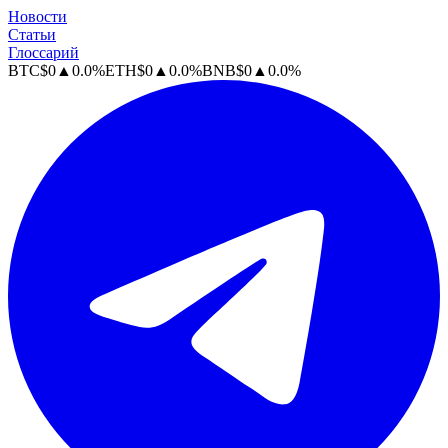
Новости
Статьи
Глоссарий
BTC
$
0
▲
0.0
%
ETH
$
0
▲
0.0
%
BNB
$
0
▲
0.0
%