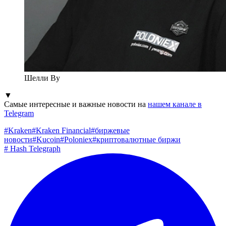
Шелли Ву
▼
Самые интересные и важные новости на
нашем канале в
Telegram
#
Kraken
#
Kraken Financial
#
биржевые
новости
#
Kucoin
#
Poloniex
#
криптовалютные биржи
#
Hash Telegraph