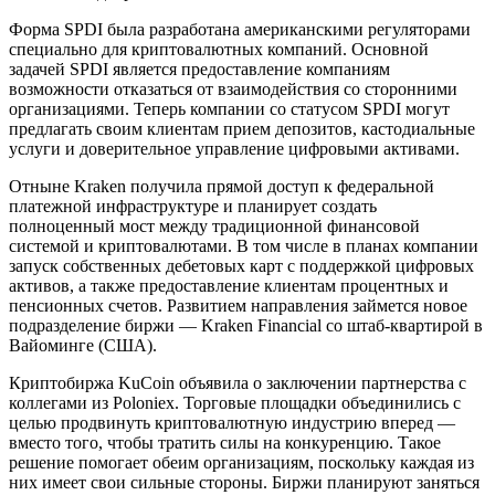
Форма SPDI была разработана американскими регуляторами
специально для криптовалютных компаний. Основной
задачей SPDI является предоставление компаниям
возможности отказаться от взаимодействия со сторонними
организациями. Теперь компании со статусом SPDI могут
предлагать своим клиентам прием депозитов, кастодиальные
услуги и доверительное управление цифровыми активами.
Отныне Kraken получила прямой доступ к федеральной
платежной инфраструктуре и планирует создать
полноценный мост между традиционной финансовой
системой и криптовалютами. В том числе в планах компании
запуск собственных дебетовых карт с поддержкой цифровых
активов, а также предоставление клиентам процентных и
пенсионных счетов. Развитием направления займется новое
подразделение биржи — Kraken Financial со штаб-квартирой в
Вайоминге (США).
Криптобиржа KuCoin объявила о заключении партнерства с
коллегами из Poloniex. Торговые площадки объединились с
целью продвинуть криптовалютную индустрию вперед —
вместо того, чтобы тратить силы на конкуренцию. Такое
решение помогает обеим организациям, поскольку каждая из
них имеет свои сильные стороны. Биржи планируют заняться