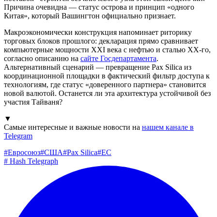
Причина очевидна — статус острова и принцип «одного
Китая», который Вашингтон официально признает.
Макроэкономически конструкция напоминает риторику
торговых блоков прошлого: декларация прямо сравнивает
компьютерные мощности XXI века с нефтью и сталью XX-го,
согласно описанию на
сайте Госдепартамента
.
Альтернативный сценарий — превращение Pax Silica из
координационной площадки в фактический фильтр доступа к
технологиям, где статус «доверенного партнера» становится
новой валютой. Останется ли эта архитектура устойчивой без
участия Тайваня?
▼
Самые интересные и важные новости на
нашем канале в
Telegram
#
Евросоюз
#
США
#
Pax Silica
#
ЕС
#
Hash Telegraph