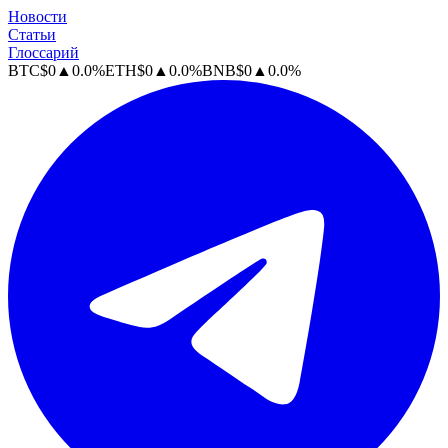
Новости
Статьи
Глоссарий
BTC
$
0
▲
0.0
%
ETH
$
0
▲
0.0
%
BNB
$
0
▲
0.0
%