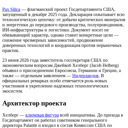
Pax Silica
— флагманский проект Госдепартамента США,
запущенный в декабре 2025 года. Декларация охватывает всю
технологическую цепочку: от добычи критических минералов
и энергетики до передового производства, полупроводников,
ИИ-инфраструктуры и логистики. Документ носит не
обязывающий характер, однако ставит конкретные цели —
снижение чрезмерных зависимостей, продвижение
доверенных технологий и координация против нерыночных
практик.
23 июня 2026 года заместитель госсекретаря США по
экономическим вопросам Джейкоб Хелберг (Jacob Helberg)
объявил о присоединении Евросоюза, Германии и Греции, а
также — отдельным заявлением —
Нидерландов
. В
официальных ремарках особо отмечается роль новых
участников в укреплении надежных технологических
экосистем.
Архитектор проекта
Хелберг —
ключевая фигура
всей инициативы. До прихода в
Госдепартамент он работал советником генерального
директора Palantir и входил в состав Комиссии США по