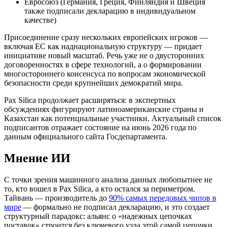
Евросоюз (Германия, Греция, Финляндия и Швеция
также подписали декларацию в индивидуальном
качестве)
Присоединение сразу нескольких европейских игроков —
включая ЕС как наднациональную структуру — придает
инициативе новый масштаб. Речь уже не о двусторонних
договоренностях в сфере технологий, а о формировании
многостороннего консенсуса по вопросам экономической
безопасности среди крупнейших демократий мира.
Pax Silica продолжает расширяться: в экспертных
обсуждениях фигурируют латиноамериканские страны и
Казахстан как потенциальные участники. Актуальный список
подписантов отражает состояние на июнь 2026 года по
данным официального сайта Госдепартамента.
Мнение ИИ
С точки зрения машинного анализа данных любопытнее не
то, кто вошел в Pax Silica, а кто остался за периметром.
Тайвань — производитель до
90% самых передовых чипов в
мире
— формально не подписал декларацию, и это создает
структурный парадокс: альянс о «надежных цепочках
поставок» строится без ключевого узла этой самой цепочки.