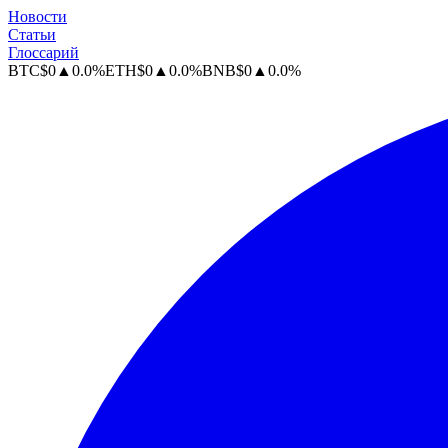
Новости
Статьи
Глоссарий
BTC
$
0
▲
0.0
%
ETH
$
0
▲
0.0
%
BNB
$
0
▲
0.0
%