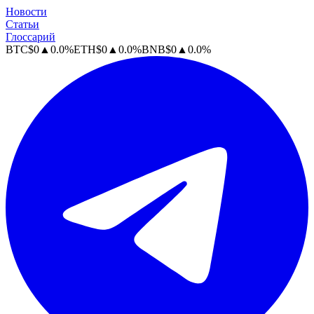
Новости
Статьи
Глоссарий
BTC
$
0
▲
0.0
%
ETH
$
0
▲
0.0
%
BNB
$
0
▲
0.0
%