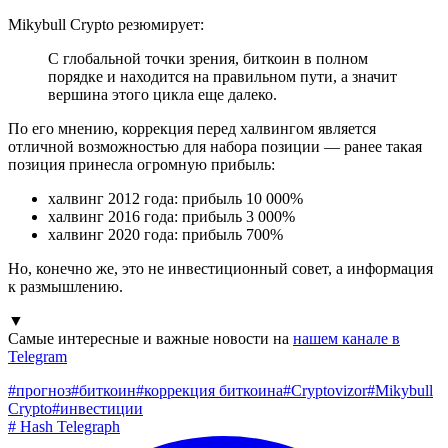
Mikybull Crypto резюмирует:
С глобальной точки зрения, биткоин в полном
порядке и находится на правильном пути, а значит
вершина этого цикла еще далеко.
По его мнению, коррекция перед халвингом является
отличной возможностью для набора позиции — ранее такая
позиция принесла огромную прибыль:
халвинг 2012 года: прибыль 10 000%
халвинг 2016 года: прибыль 3 000%
халвинг 2020 года: прибыль 700%
Но, конечно же, это не инвестиционный совет, а информация
к размышлению.
▼
Самые интересные и важные новости на
нашем канале в
Telegram
#
прогноз
#
биткоин
#
коррекция биткоина
#
Cryptovizor
#
Mikybull
Crypto
#
инвестиции
#
Hash Telegraph