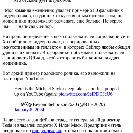
кто отсканирует штрих-код.
«Моя команда ежедневно удаляет примерно 80 фальшивых
видеороликов, созданных искусственным интеллектом, но
мошенники продолжают размещать еще больше. Не верьте
им», — написал Сейлор.
На прошлой неделе несколько пользователей социальной сети
X сообщили о видеороликах, сгенерированных
искусственным интеллектом, в которых Сейлор якобы обещал
удвоить их деньги. Видеоролики побуждают пользователей
сканировать QR-код, чтобы отправить биткоины на адрес
мошенника.
Вот яркий пример подобного ролика, его выложили на
платформе YouTube:
Here is the Michael Saylor deep fake scam. Just popped
up on YouTube (again)
pic.twitter.com/9t4PDCJcU6
— ⪛⦿⫺Beyondthehorizon2620 (@BTH2620)
January 8, 2024
Чаще всего от дипфейков страдает генеральный директор
Tesla и владалец соцсети X Илон Маск. Предприниматель
неоднократно
предупреждал
, чтобы его поклонники были