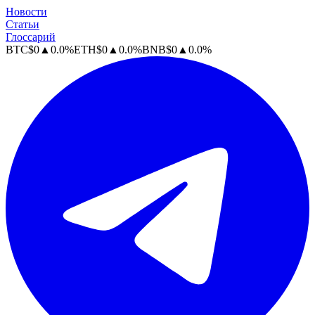
Новости
Статьи
Глоссарий
BTC
$
0
▲
0.0
%
ETH
$
0
▲
0.0
%
BNB
$
0
▲
0.0
%