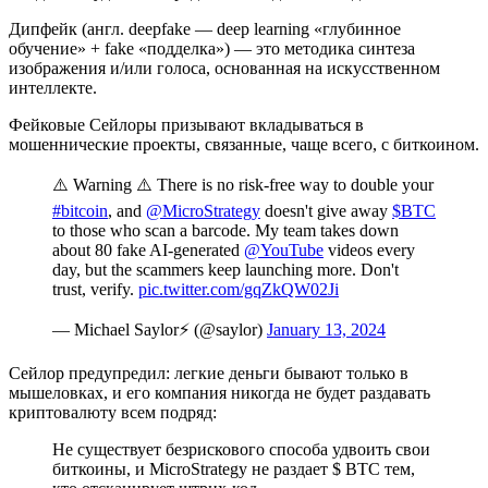
Дипфейк (англ. deepfake — deep learning «глубинное
обучение» + fake «подделка») — это методика синтеза
изображения и/или голоса, основанная на искусственном
интеллекте.
Фейковые Сейлоры призывают вкладываться в
мошеннические проекты, связанные, чаще всего, с биткоином.
⚠️ Warning ⚠️ There is no risk-free way to double your
#bitcoin
, and
@MicroStrategy
doesn't give away
$BTC
to those who scan a barcode. My team takes down
about 80 fake AI-generated
@YouTube
videos every
day, but the scammers keep launching more. Don't
trust, verify.
pic.twitter.com/gqZkQW02Ji
— Michael Saylor⚡️ (@saylor)
January 13, 2024
Сейлор предупредил: легкие деньги бывают только в
мышеловках, и его компания никогда не будет раздавать
криптовалюту всем подряд:
Не существует безрискового способа удвоить свои
биткоины, и MicroStrategy не раздает $ BTC тем,