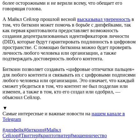
более осторожными и не верили всему, что обещает его
говорящая голова.
А Майкл Сейлор прошлой весной
высказывал уверенность
в
том, что биткоин может помочь в борьбе с дипфейками, так
как первая криптовалюта предоставляет возможность
создания децентрализованных идентификаторов личности
(DID), которые будут гарантировать подлинность в цифровом
пространстве. С помощью биткоина можно будет проверять
личность любого человека или организации, а также
подтверждать достоверность любого контента.
Биткоин позволяет создавать «цифровые отпечатки пальцев»
для любого контента и связывать их с цифровыми подписями
любого человека или организации. Это означает, что каждый
сможет убедиться в том, что контент не был подделан или
изменен, а также в том, кто его создал или одобрил, —
объяснил Сейлор.
▼
Самые интересные и важные новости на
нашем канале в
Telegram
#
дипфейк
#
биткоин
#
Майкл
Сейлор
#
Твиттер
#
криптотвитер
#
мошенничество