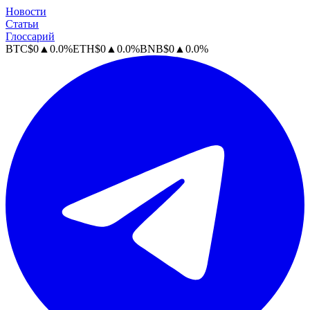
Новости
Статьи
Глоссарий
BTC
$
0
▲
0.0
%
ETH
$
0
▲
0.0
%
BNB
$
0
▲
0.0
%