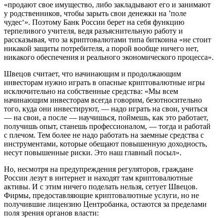
«продают свое имущество, либо закладывают его и занимают
у родственников, чтобы зарыть свои денежки на ’поле
чудес‘». Поэтому Банк России берет на себя функцию
терпеливого учителя, ведя разъяснительную работу и
рассказывая, что за криптовалютами типа биткоина «не стоит
никакой защиты потребителя, а порой вообще ничего нет,
никакого обеспечения и реального экономического процесса».
Швецов считает, что начинающим и продолжающим
инвесторам нужно играть в опасные криптовалютные игры
исключительно на собственные средства: «Мы всем
начинающим инвесторам всегда говорим, безотносительно
того, куда они инвестируют, — надо играть на свои, учиться
— на свои, а после — научишься, поймешь, как это работает,
получишь опыт, станешь профессионалом, — тогда и работай
с плечом. Тем более не надо работать на заемные средства с
инструментами, которые обещают повышенную доходность,
несут повышенные риски. Это наш главный посыл».
Но, несмотря на предупреждения регуляторов, граждане
России лезут в интернет и находят там криптовалютные
активы. И с этим ничего поделать нельзя, сетует Швецов.
Фирмы, предоставляющие криптовалютные услуги, но не
получившие лицензию Центробанка, остаются за пределами
поля зрения органов власти: