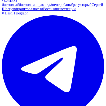
#
критика
биткоина
#
биткоин
#
пирамида
#
центробанк
#
регулторы
#
Сергей
Швецов
#
криптовалюты
#
Россия
#
инвестиции
#
Hash Telegraph