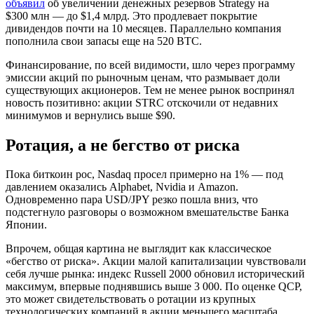
объявил
об увеличении денежных резервов Strategy на
$300 млн — до $1,4 млрд. Это продлевает покрытие
дивидендов почти на 10 месяцев. Параллельно компания
пополнила свои запасы еще на 520 BTC.
Финансирование, по всей видимости, шло через программу
эмиссии акций по рыночным ценам, что размывает доли
существующих акционеров. Тем не менее рынок воспринял
новость позитивно: акции STRC отскочили от недавних
минимумов и вернулись выше $90.
Ротация, а не бегство от риска
Пока биткоин рос, Nasdaq просел примерно на 1% — под
давлением оказались Alphabet, Nvidia и Amazon.
Одновременно пара USD/JPY резко пошла вниз, что
подстегнуло разговоры о возможном вмешательстве Банка
Японии.
Впрочем, общая картина не выглядит как классическое
«бегство от риска». Акции малой капитализации чувствовали
себя лучше рынка: индекс Russell 2000 обновил исторический
максимум, впервые поднявшись выше 3 000. По оценке QCP,
это может свидетельствовать о ротации из крупных
технологических компаний в акции меньшего масштаба.