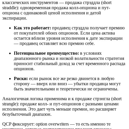
классических инструментов — продажа стрэддла (short
straddle): одновременная продажа колл-опциона и пут-
опциона с одинаковой ценой исполнения и датой
экспирации.
Как это работает:
продавец стрэддла получает премию
от покупателей обоих опционов. Если цена актива
остается вблизи уровня исполнения к дате экспирации
— продавец оставляет всю премию себе.
Потенциальное преимущество:
в условиях
диапазонного рынка и низкой волатильности стратегия
приносит стабильный доход за счет временного распада
опционов.
Риски:
если рынок все же резко двинется в любую
сторону — вверх или вниз — убытки продавца могут
быть значительными и теоретически не ограничены.
Аналогичная логика применима и к продаже стрэнгла (short
strangle): продаже колл- и пут-опционов с разными ценами
исполнения. Это дает чуть меньше премии, но расширяет
безубыточный диапазон.
QCP фиксирует: option overwriters — то есть именно те