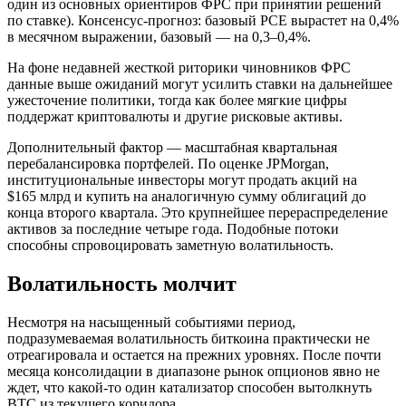
один из основных ориентиров ФРС при принятии решений
по ставке). Консенсус-прогноз: базовый PCE вырастет на 0,4%
в месячном выражении, базовый — на 0,3–0,4%.
На фоне недавней жесткой риторики чиновников ФРС
данные выше ожиданий могут усилить ставки на дальнейшее
ужесточение политики, тогда как более мягкие цифры
поддержат криптовалюты и другие рисковые активы.
Дополнительный фактор — масштабная квартальная
перебалансировка портфелей. По оценке JPMorgan,
институциональные инвесторы могут продать акций на
$165 млрд и купить на аналогичную сумму облигаций до
конца второго квартала. Это крупнейшее перераспределение
активов за последние четыре года. Подобные потоки
способны спровоцировать заметную волатильность.
Волатильность молчит
Несмотря на насыщенный событиями период,
подразумеваемая волатильность биткоина практически не
отреагировала и остается на прежних уровнях. После почти
месяца консолидации в диапазоне рынок опционов явно не
ждет, что какой-то один катализатор способен вытолкнуть
BTC из текущего коридора.