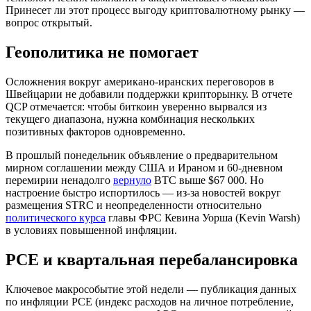
Принесет ли этот процесс выгоду криптовалютному рынку —
вопрос открытый.
Геополитика не помогает
Осложнения вокруг американо-иранских переговоров в
Швейцарии не добавили поддержки крипторынку. В отчете
QCP отмечается: чтобы биткоин уверенно вырвался из
текущего диапазона, нужна комбинация нескольких
позитивных факторов одновременно.
В прошлый понедельник объявление о предварительном
мирном соглашении между США и Ираном и 60-дневном
перемирии ненадолго
вернуло
BTC выше $67 000. Но
настроение быстро испортилось — из-за новостей вокруг
размещения STRC и неопределенности относительно
политического курса
главы ФРС Кевина Уорша (Kevin Warsh)
в условиях повышенной инфляции.
PCE и квартальная перебалансировка
Ключевое макрособытие этой недели — публикация данных
по инфляции PCE (индекс расходов на личное потребление,