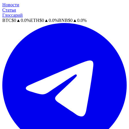
Новости
Статьи
Глоссарий
BTC
$
0
▲
0.0
%
ETH
$
0
▲
0.0
%
BNB
$
0
▲
0.0
%