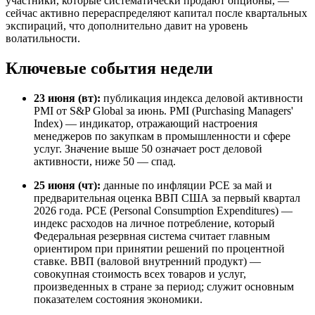
участники, которые систематически продают опционы, —
сейчас активно перераспределяют капитал после квартальных
экспираций, что дополнительно давит на уровень
волатильности.
Ключевые события недели
23 июня (вт):
публикация индекса деловой активности
PMI от S&P Global за июнь. PMI (Purchasing Managers'
Index) — индикатор, отражающий настроения
менеджеров по закупкам в промышленности и сфере
услуг. Значение выше 50 означает рост деловой
активности, ниже 50 — спад.
25 июня (чт):
данные по инфляции PCE за май и
предварительная оценка ВВП США за первый квартал
2026 года. PCE (Personal Consumption Expenditures) —
индекс расходов на личное потребление, который
Федеральная резервная система считает главным
ориентиром при принятии решений по процентной
ставке. ВВП (валовой внутренний продукт) —
совокупная стоимость всех товаров и услуг,
произведенных в стране за период; служит основным
показателем состояния экономики.