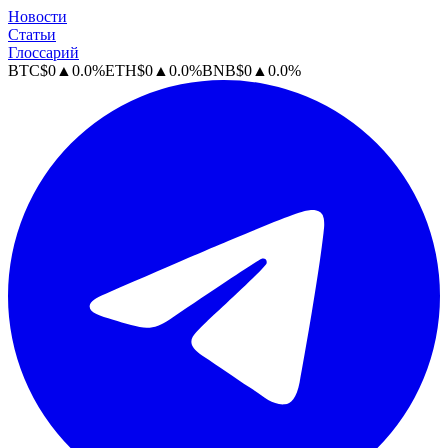
Новости
Статьи
Глоссарий
BTC
$
0
▲
0.0
%
ETH
$
0
▲
0.0
%
BNB
$
0
▲
0.0
%