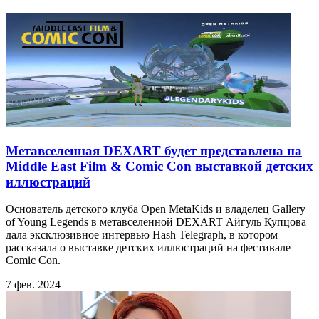
Метавселенная DEXART будет представлена на
Middle East Film & Comic Con выставкой детских
иллюстраций
Основатель детского клуба Open MetaKids и владелец Gallery
of Young Legends в метавселенной DEXART Айгуль Купцова
дала эксклюзивное интервью Hash Telegraph, в котором
рассказала о выставке детских иллюстраций на фестивале
Comic Con.
7 фев. 2024