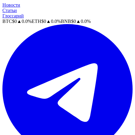
Новости
Статьи
Глоссарий
BTC
$
0
▲
0.0
%
ETH
$
0
▲
0.0
%
BNB
$
0
▲
0.0
%