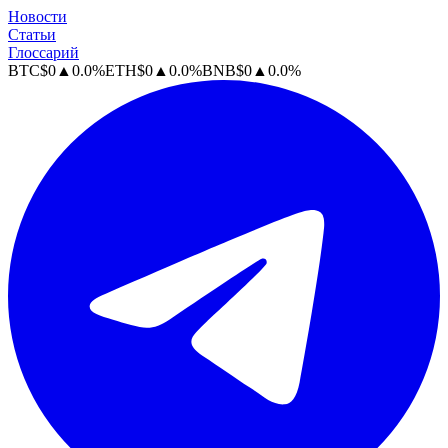
Новости
Статьи
Глоссарий
BTC
$
0
▲
0.0
%
ETH
$
0
▲
0.0
%
BNB
$
0
▲
0.0
%