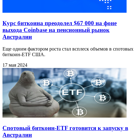
Курс биткоина преодолел $67 000 на фоне
выхода Coinbase на пенсионный рынок
Австралии
Еще одним фактором роста стал всплеск объемов в спотовых
биткоин-ETF США.
17 мая 2024
Спотовый биткоин-ETF готовится к запуску в
Австралии