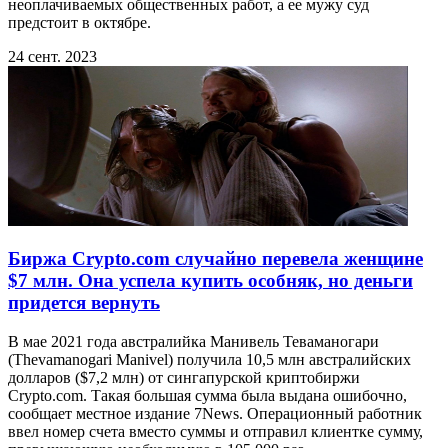
неоплачиваемых общественных работ, а ее мужу суд
предстоит в октябре.
24 сент. 2023
Биржа Crypto.com случайно перевела женщине
$7 млн. Она успела купить особняк, но деньги
придется вернуть
В мае 2021 года австралийка Манивель Теваманогари
(Thevamanogari Manivel) получила 10,5 млн австралийских
долларов ($7,2 млн) от сингапурской криптобиржи
Crypto.com. Такая большая сумма была выдана ошибочно,
сообщает местное издание 7News. Операционный работник
ввел номер счета вместо суммы и отправил клиентке сумму,