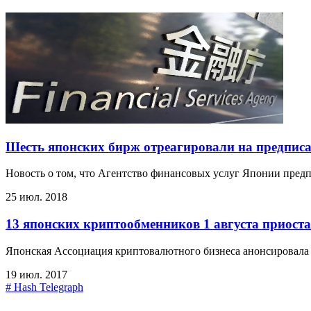
Шесть японских бирж отреагировали на предпис
Новость о том, что Агентство финансовых услуг Японии предп
25 июл. 2018
13 японских криптообменников 1 августа приост
Японская Ассоциация криптовалютного бизнеса анонсировала п
19 июл. 2017
#
Hash Telegraph