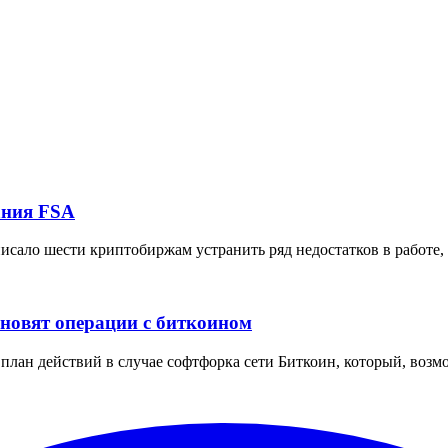
ания FSA
исало шести криптобиржам устранить ряд недостатков в работе,
ановят операции с биткоином
лан действий в случае софтфорка сети Биткоин, который, возмо