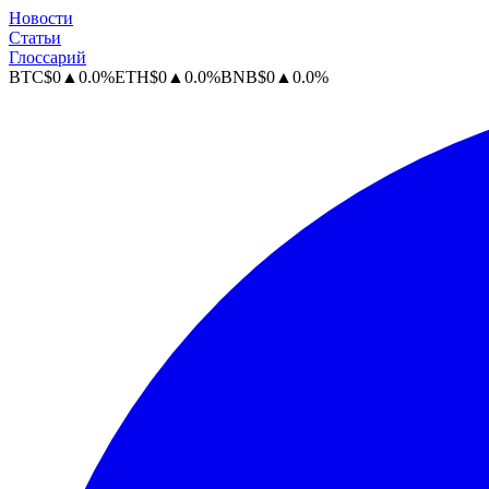
Новости
Статьи
Глоссарий
BTC
$
0
▲
0.0
%
ETH
$
0
▲
0.0
%
BNB
$
0
▲
0.0
%