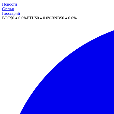
Новости
Статьи
Глоссарий
BTC
$
0
▲
0.0
%
ETH
$
0
▲
0.0
%
BNB
$
0
▲
0.0
%