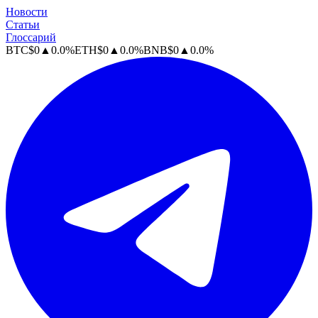
Новости
Статьи
Глоссарий
BTC
$
0
▲
0.0
%
ETH
$
0
▲
0.0
%
BNB
$
0
▲
0.0
%