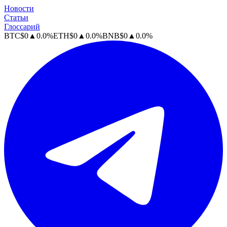
Новости
Статьи
Глоссарий
BTC
$
0
▲
0.0
%
ETH
$
0
▲
0.0
%
BNB
$
0
▲
0.0
%