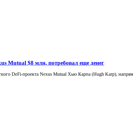
s Mutual $8 млн, потребовал еще денег
го DeFi-проекта Nexus Mutual Хью Карпа (Hugh Karp), напряму