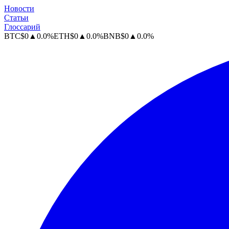
Новости
Статьи
Глоссарий
BTC
$
0
▲
0.0
%
ETH
$
0
▲
0.0
%
BNB
$
0
▲
0.0
%