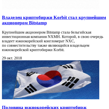
Владелец криптобиржи Korbit стал крупнейшим
акционером Bitstamp
Крупнейшим акционером Bitstamp стала бельгийская
инвестиционная компания NXMH. Которой, в свою очередь
владеет южнокорейский конгломерат NXC,
по совместительству также являющийся владельцем
южнокорейской криптобиржи Korbit.
29 окт. 2018
Половина южнокорейских криптобирж