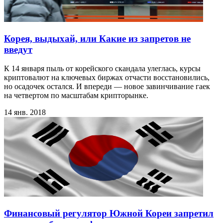
Корея, выдыхай, или Какие из запретов не
введут
К 14 января пыль от корейского скандала улеглась, курсы
криптовалют на ключевых биржах отчасти восстановились,
но осадочек остался. И впереди — новое завинчивание гаек
на четвертом по масштабам крипторынке.
14 янв. 2018
Финансовый регулятор Южной Кореи запретил