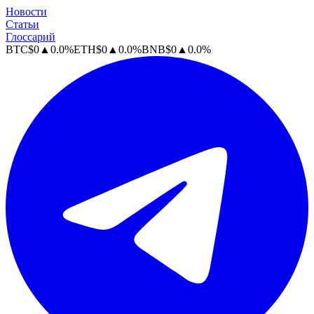
Новости
Статьи
Глоссарий
BTC
$
0
▲
0.0
%
ETH
$
0
▲
0.0
%
BNB
$
0
▲
0.0
%