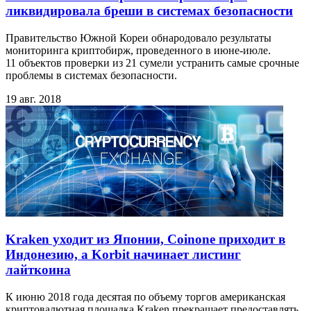
ликвидировала бреши в системах безопасности
Правительство Южной Кореи обнародовало результаты
мониторинга криптобирж, проведенного в июне-июле.
11 объектов проверки из 21 сумели устранить самые срочные
проблемы в системах безопасности.
19 авг. 2018
Kraken уходит из Японии, Coinone приходит в
Индонезию, а Korbit начинает листинг
лайткоина
К июню 2018 года десятая по объему торгов американская
криптовалютная площадка Kraken прекращает предоставлять