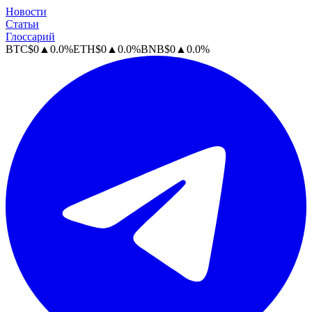
Новости
Статьи
Глоссарий
BTC
$
0
▲
0.0
%
ETH
$
0
▲
0.0
%
BNB
$
0
▲
0.0
%