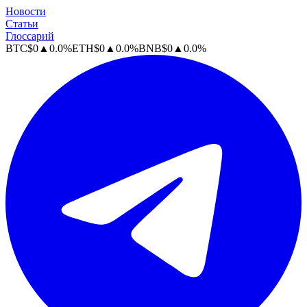
Новости
Статьи
Глоссарий
BTC
$
0
▲
0.0
%
ETH
$
0
▲
0.0
%
BNB
$
0
▲
0.0
%