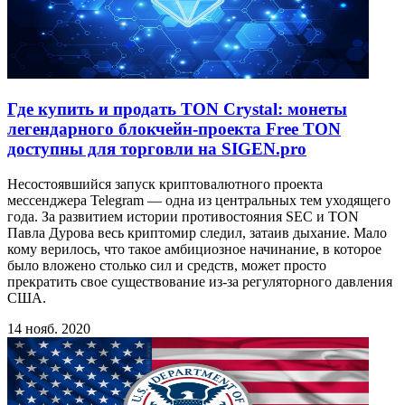
Где купить и продать TON Crystal: монеты
легендарного блокчейн-проекта Free TON
доступны для торговли на SIGEN.pro
Несостоявшийся запуск криптовалютного проекта
мессенджера Telegram — одна из центральных тем уходящего
года. За развитием истории противостояния SEC и TON
Павла Дурова весь криптомир следил, затаив дыхание. Мало
кому верилось, что такое амбициозное начинание, в которое
было вложено столько сил и средств, может просто
прекратить свое существование из-за регуляторного давления
США.
14 нояб. 2020