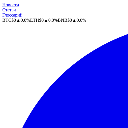
Новости
Статьи
Глоссарий
BTC
$
0
▲
0.0
%
ETH
$
0
▲
0.0
%
BNB
$
0
▲
0.0
%