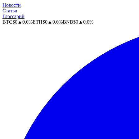
Новости
Статьи
Глоссарий
BTC
$
0
▲
0.0
%
ETH
$
0
▲
0.0
%
BNB
$
0
▲
0.0
%