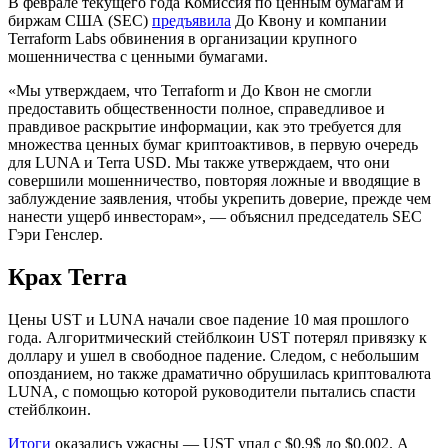
В феврале текущего года Комиссия по ценным бумагам и
биржам США (SEC)
предъявила
До Квону и компании
Terraform Labs обвинения в организации крупного
мошенничества с ценными бумагами.
«Мы утверждаем, что Terraform и До Квон не смогли
предоставить общественности полное, справедливое и
правдивое раскрытие информации, как это требуется для
множества ценных бумаг криптоактивов, в первую очередь
для LUNA и Terra USD. Мы также утверждаем, что они
совершили мошенничество, повторяя ложные и вводящие в
заблуждение заявления, чтобы укрепить доверие, прежде чем
нанести ущерб инвесторам», — объяснил председатель SEC
Гэри Генслер.
Крах Terra
Цены UST и LUNA начали свое падение 10 мая прошлого
года. Алгоритмический стейблкоин UST потерял привязку к
доллару и ушел в свободное падение. Следом, с небольшим
опозданием, но также драматично обрушилась криптовалюта
LUNA, с помощью которой руководители пытались спасти
стейблкоин.
Итоги
оказались ужасны — UST упал с $0,9$ до $0,002. А