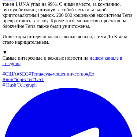
токен LUNA упал на 99%. С ними вместе, за компанию,
рухнул биткоин, потянув за собой весь остальной
криптовалютный рынок. 200 000 кошельков экосистемы Terra
превратились в тыкву. Кроме того, множество проектов на
блокчейне Terra также были уничтожены.
Инвесторы потеряли колоссальные деньги, а имя До Квона
стало нарицательным.
▼
Самые интересные и важные новости на
нашем канале в
Telegram
#
США
#
SEC
#
Terra
#
суд
#
мошенничество
#
До
Квон
#
юристы
#
UST
#
Hash Telegraph