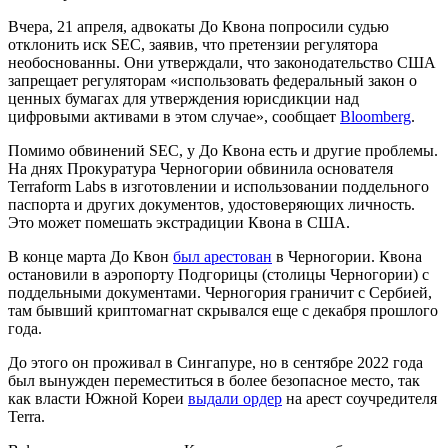
Вчера, 21 апреля, адвокаты До Квона попросили судью
отклонить иск SEC, заявив, что претензии регулятора
необоснованны. Они утверждали, что законодательство США
запрещает регуляторам «использовать федеральный закон о
ценных бумагах для утверждения юрисдикции над
цифровыми активами в этом случае», сообщает
Bloomberg
.
Помимо обвинений SEC, у До Квона есть и другие проблемы.
На днях Прокуратура Черногории обвинила основателя
Terraform Labs в изготовлении и использовании поддельного
паспорта и других документов, удостоверяющих личность.
Это может помешать экстрадиции Квона в США.
В конце марта До Квон
был арестован
в Черногории. Квона
остановили в аэропорту Подгорицы (столицы Черногории) с
поддельными документами. Черногория граничит с Сербией,
там бывший криптомагнат скрывался еще с декабря прошлого
года.
До этого он проживал в Сингапуре, но в сентябре 2022 года
был вынужден переместиться в более безопасное место, так
как власти Южной Кореи
выдали ордер
на арест соучредителя
Terra.