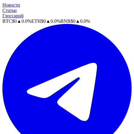
Новости
Статьи
Глоссарий
BTC
$
0
▲
0.0
%
ETH
$
0
▲
0.0
%
BNB
$
0
▲
0.0
%