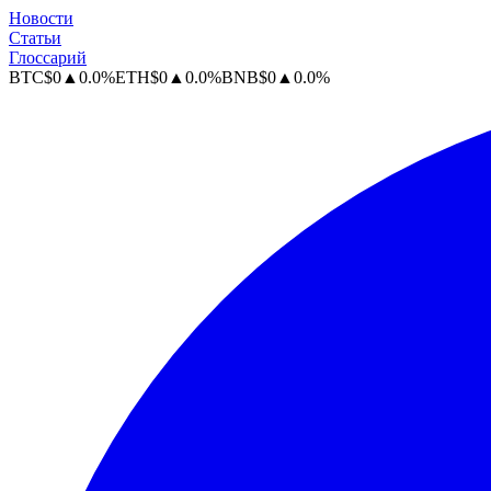
Новости
Статьи
Глоссарий
BTC
$
0
▲
0.0
%
ETH
$
0
▲
0.0
%
BNB
$
0
▲
0.0
%