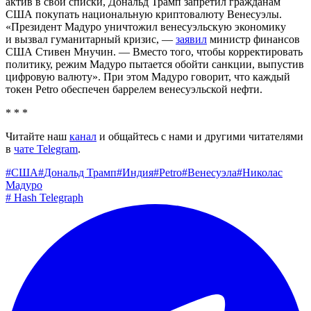
актив в свои списки, Дональд Трамп запретил гражданам
США покупать национальную криптовалюту Венесуэлы.
«Президент Мадуро уничтожил венесуэльскую экономику
и вызвал гуманитарный кризис, —
заявил
министр финансов
США Стивен Мнучин. — Вместо того, чтобы корректировать
политику, режим Мадуро пытается обойти санкции, выпустив
цифровую валюту». При этом Мадуро говорит, что каждый
токен Petro обеспечен баррелем венесуэльской нефти.
* * *
Читайте наш
канал
и общайтесь с нами и другими читателями
в
чате Telegram
.
#
США
#
Дональд Трамп
#
Индия
#
Petro
#
Венесуэла
#
Николас
Мадуро
#
Hash Telegraph