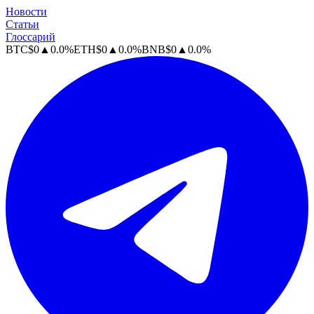
Новости
Статьи
Глоссарий
BTC
$
0
▲
0.0
%
ETH
$
0
▲
0.0
%
BNB
$
0
▲
0.0
%