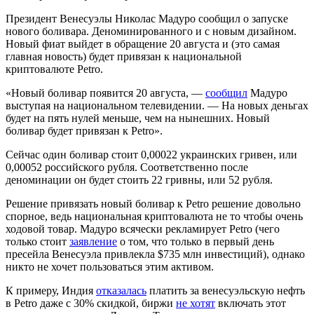
Президент Венесуэлы Николас Мадуро сообщил о запуске
нового боливара. Деноминированного и с новым дизайном.
Новый фиат выйдет в обращение 20 августа и (это самая
главная новость) будет привязан к национальной
криптовалюте Petro.
«Новый боливар появится 20 августа, —
сообщил
Мадуро
выступая на национальном телевидении. — На новых деньгах
будет на пять нулей меньше, чем на нынешних. Новый
боливар будет привязан к Petro».
Сейчас один боливар стоит 0,00022 украинских гривен, или
0,00052 российского рубля. Соответственно после
деноминации он будет стоить 22 гривны, или 52 рубля.
Решение привязать новый боливар к Petro решение довольно
спорное, ведь национальная криптовалюта не то чтобы очень
ходовой товар. Мадуро всячески рекламирует Petro (чего
только стоит
заявление
о том, что только в первый день
пресейла Венесуэла привлекла $735 млн инвестиций), однако
никто не хочет пользоваться этим активом.
К примеру, Индия
отказалась
платить за венесуэльскую нефть
в Petro даже с 30% скидкой, биржи
не хотят
включать этот