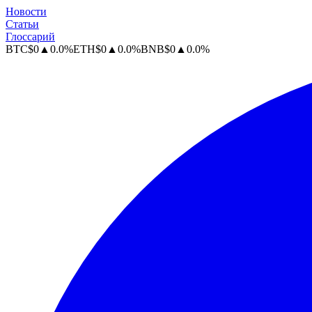
Новости
Статьи
Глоссарий
BTC
$
0
▲
0.0
%
ETH
$
0
▲
0.0
%
BNB
$
0
▲
0.0
%