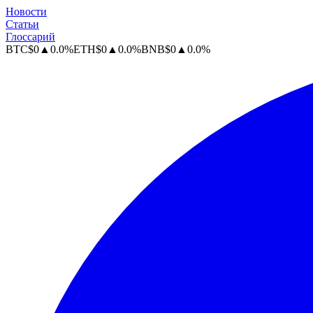
Новости
Статьи
Глоссарий
BTC
$
0
▲
0.0
%
ETH
$
0
▲
0.0
%
BNB
$
0
▲
0.0
%