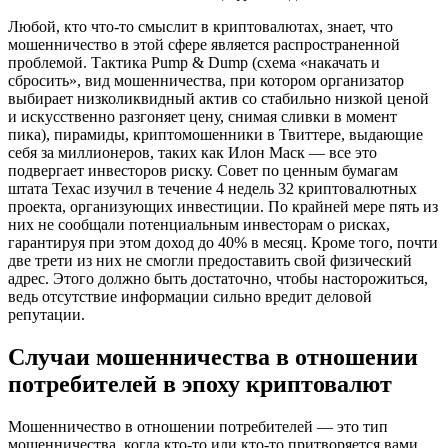
Любой, кто что-то смыслит в криптовалютах, знает, что
мошенничество в этой сфере является распространенной
проблемой. Тактика Pump & Dump (схема «накачать и
сбросить», вид мошенничества, при котором организатор
выбирает низколиквидный актив со стабильно низкой ценой
и искусственно разгоняет цену, снимая сливки в момент
пика), пирамиды, криптомошенники в Твиттере, выдающие
себя за миллионеров, таких как Илон Маск — все это
подвергает инвесторов риску. Совет по ценным бумагам
штата Техас изучил в течение 4 недель 32 криптовалютных
проекта, организующих инвестиции. По крайней мере пять из
них не сообщали потенциальным инвесторам о рисках,
гарантируя при этом доход до 40% в месяц. Кроме того, почти
две трети из них не смогли предоставить свой физический
адрес. Этого должно быть достаточно, чтобы насторожиться,
ведь отсутствие информации сильно вредит деловой
репутации.
Случаи мошенничества в отношении
потребителей в эпоху криптовалют
Мошенничество в отношении потребителей — это тип
мошенничества, когда кто-то или кто-то притворяется вами.