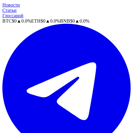
Новости
Статьи
Глоссарий
BTC
$
0
▲
0.0
%
ETH
$
0
▲
0.0
%
BNB
$
0
▲
0.0
%