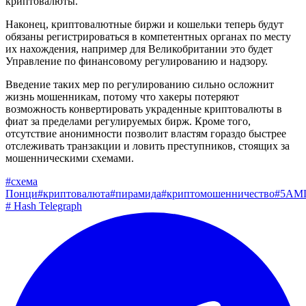
криптовалюты.
Наконец, криптовалютные биржи и кошельки теперь будут
обязаны регистрироваться в компетентных органах по месту
их нахождения, например для Великобритании это будет
Управление по финансовому регулированию и надзору.
Введение таких мер по регулированию сильно осложнит
жизнь мошенникам, потому что хакеры потеряют
возможность конвертировать украденные криптовалюты в
фиат за пределами регулируемых бирж. Кроме того,
отсутствие анонимности позволит властям гораздо быстрее
отслеживать транзакции и ловить преступников, стоящих за
мошенническими схемами.
#
схема
Понци
#
криптовалюта
#
пирамида
#
криптомошенничество
#
5AM
#
Hash Telegraph