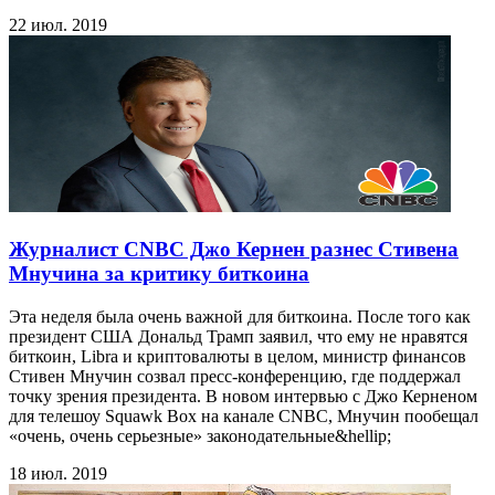
22 июл. 2019
Журналист CNBC Джо Кернен разнес Стивена
Мнучина за критику биткоина
Эта неделя была очень важной для биткоина. После того как
президент США Дональд Трамп заявил, что ему не нравятся
биткоин, Libra и криптовалюты в целом, министр финансов
Стивен Мнучин созвал пресс-конференцию, где поддержал
точку зрения президента. В новом интервью с Джо Керненом
для телешоу Squawk Box на канале CNBC, Мнучин пообещал
«очень, очень серьезные» законодательные&hellip;
18 июл. 2019