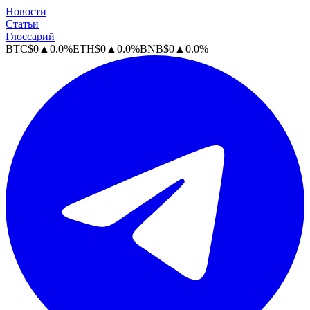
Новости
Статьи
Глоссарий
BTC
$
0
▲
0.0
%
ETH
$
0
▲
0.0
%
BNB
$
0
▲
0.0
%