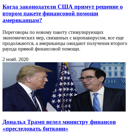
Когда законодатели США примут решение о
втором пакете финансовой помощи
американцам?
Переговоры по новому пакету стимулирующих
экономических мер, связанных с коронавирусом, все еще
продолжаются, а американцы ожидают получения второго
раунда прямой финансовой помощи.
2 нояб. 2020
Дональд Трамп велел министру финансов
«преследовать биткоин»