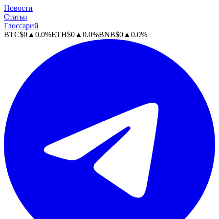
Новости
Статьи
Глоссарий
BTC
$
0
▲
0.0
%
ETH
$
0
▲
0.0
%
BNB
$
0
▲
0.0
%