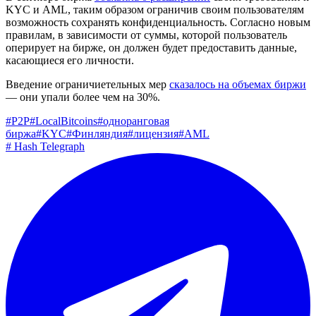
KYC и AML, таким образом ограничив своим пользователям
возможность сохранять конфиденциальность. Согласно новым
правилам, в зависимости от суммы, которой пользователь
оперирует на бирже, он должен будет предоставить данные,
касающиеся его личности.
Введение ограничиетельных мер
сказалось на объемах биржи
— они упали более чем на 30%.
#
P2P
#
LocalBitcoins
#
одноранговая
биржа
#
KYC
#
Финляндия
#
лицензия
#
AML
#
Hash Telegraph