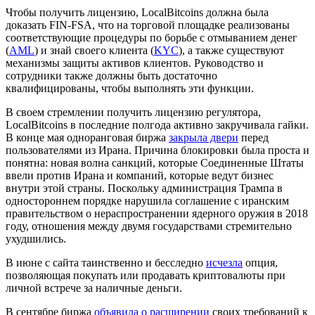
Чтобы получить лицензию, LocalBitcoins должна была
доказать FIN-FSA, что на торговой площадке реализованы
соответствующие процедуры по борьбе с отмыванием денег
(
AML
) и знай своего клиента (
KYC
), а также существуют
механизмы защиты активов клиентов. Руководство и
сотрудники также должны быть достаточно
квалифицированы, чтобы выполнять эти функции.
В своем стремлении получить лицензию регулятора,
LocalBitcoins в последние полгода активно закручивала гайки.
В конце мая одноранговая биржа
закрыла двери
перед
пользователями из Ирана. Причина блокировки была проста и
понятна: новая волна санкций, которые Соединенные Штаты
ввели против Ирана и компаний, которые ведут бизнес
внутри этой страны. Поскольку администрация Трампа в
одностороннем порядке нарушила соглашение с иранским
правительством о нераспространении ядерного оружия в 2018
году, отношения между двумя государствами стремительно
ухудшились.
В июне с сайта таинственно и бесследно
исчезла
опция,
позволяющая покупать или продавать криптовалюты при
личной встрече за наличные деньги.
В сентябре биржа
объявила о расширении
своих требований к