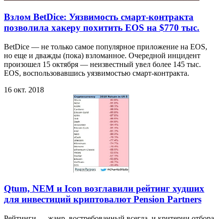
Взлом BetDice: Уязвимость смарт-контракта
позволила хакеру похитить EOS на $770 тыс.
BetDice — не только самое популярное приложение на EOS,
но еще и дважды (пока) взломанное. Очередной инцидент
произошел 15 октября — неизвестный увел более 145 тыс.
EOS, воспользовавшись уязвимостью смарт-контракта.
16 окт. 2018
Qtum, NEM и Icon возглавили рейтинг худших
для инвестиций криптовалют Pension Partners
Рейтинги — жанр, востребованный всегда, и критерии отбора