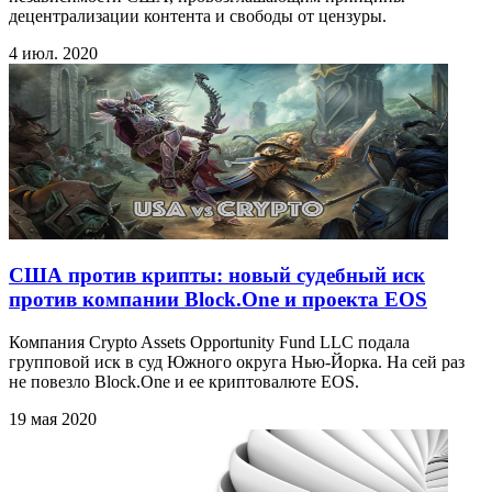
децентрализации контента и свободы от цензуры.
4 июл. 2020
США против крипты: новый судебный иск
против компании Block.One и проекта EOS
Компания Crypto Assets Opportunity Fund LLC подала
групповой иск в суд Южного округа Нью-Йорка. На сей раз
не повезло Block.One и ее криптовалюте EOS.
19 мая 2020