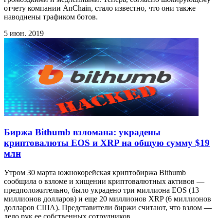
отчету компании AnChain, стало известно, что они также
наводнены трафиком ботов.
5 июн. 2019
Биржа Bithumb взломана: украдены
криптовалюты EOS и XRP на общую сумму $19
млн
Утром 30 марта южнокорейская криптобиржа Bithumb
сообщила о взломе и хищении криптовалютных активов —
предположительно, было украдено три миллиона EOS (13
миллионов долларов) и еще 20 миллионов XRP (6 миллионов
долларов США). Представители биржи считают, что взлом —
дело рук ее собственных сотрудников.