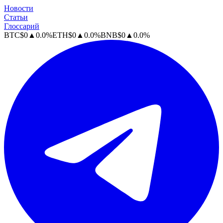
Новости
Статьи
Глоссарий
BTC
$
0
▲
0.0
%
ETH
$
0
▲
0.0
%
BNB
$
0
▲
0.0
%