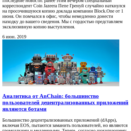
Последние новости: ранее этим вечером специальный
корреспондент Coin Jazeera Пепе Гренуй случайно наткнулся
на просочившуюся копию доклада компании Block.One от 1
июня. Он помчался в офис, чтобы немедленно донести
находку до вашего сведения. Мы с гордостью представляем
эксклюзивную копию выступления.
6 июн. 2019
Аналитика от AnChain: большинство
пользователей децентрализованных приложений
являются ботами
Большинство децентрализованных приложений (dApps),
включая EOS, пытаются заманить пользователей, но являются
громоздкими и медленными. Теперь, согласно шокирующему