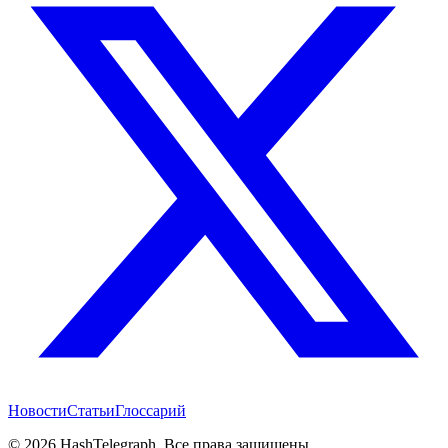
Новости
Статьи
Глоссарий
©
2026
HashTelegraph. Все права защищены.