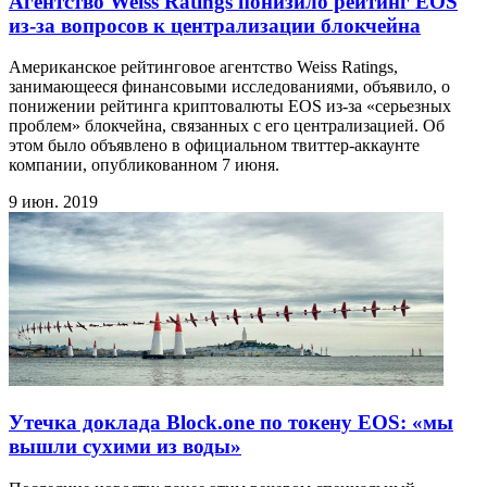
Агентство Weiss Ratings понизило рейтинг EOS
из-за вопросов к централизации блокчейна
Американское рейтинговое агентство Weiss Ratings,
занимающееся финансовыми исследованиями, объявило, о
понижении рейтинга криптовалюты EOS из-за «серьезных
проблем» блокчейна, связанных с его централизацией. Об
этом было объявлено в официальном твиттер-аккаунте
компании, опубликованном 7 июня.
9 июн. 2019
Утечка доклада Block.one по токену EOS: «мы
вышли сухими из воды»